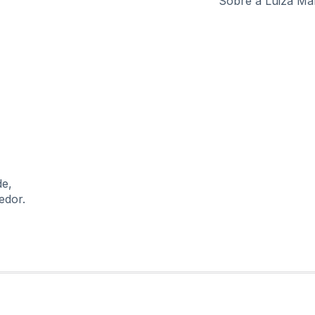
Sobre a Luiza Ma
de,
edor.