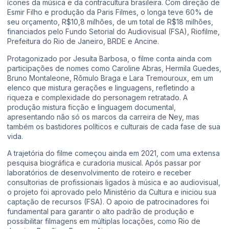
ícones da música e da contracultura brasileira. Com direção de
Esmir Filho e produção da Paris Filmes, o longa teve 60% de
seu orçamento, R$10,8 milhões, de um total de R$18 milhões,
financiados pelo Fundo Setorial do Audiovisual (FSA), Riofilme,
Prefeitura do Rio de Janeiro, BRDE e Ancine.
Protagonizado por Jesuíta Barbosa, o filme conta ainda com
participações de nomes como Caroline Abras, Hermila Guedes,
Bruno Montaleone, Rômulo Braga e Lara Tremouroux, em um
elenco que mistura gerações e linguagens, refletindo a
riqueza e complexidade do personagem retratado. A
produção mistura ficção e linguagem documental,
apresentando não só os marcos da carreira de Ney, mas
também os bastidores políticos e culturais de cada fase de sua
vida.
A trajetória do filme começou ainda em 2021, com uma extensa
pesquisa biográfica e curadoria musical. Após passar por
laboratórios de desenvolvimento de roteiro e receber
consultorias de profissionais ligados à música e ao audiovisual,
o projeto foi aprovado pelo Ministério da Cultura e iniciou sua
captação de recursos (FSA). O apoio de patrocinadores foi
fundamental para garantir o alto padrão de produção e
possibilitar filmagens em múltiplas locações, como Rio de