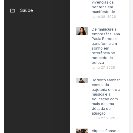
vivências da
periferia em
Saúde
manifesto de
julho 28, 2026
De manicure a
empresária: Ana
Paula Barbosa
transforma um
sonho em
referência no
mercado da
beleza
julho 27, 2026
Rodolfo Manhani
consolida
trajetória entre a
música e a
educação com
mais de uma
década de
atuação
julho 27, 2026
Virginia Fonseca