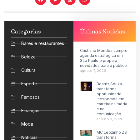
Categorias
Últimas Notícias
Bares e restaurantes
Cristiano Mendes cumpre
agenda estratégica em
Beleza
São Paulo e prepara
novidades para o público
Cultura
agosto 7, 2026
Esporte
Beatriz Souza
transforma
oportunidade
Famosos
inesperada em
carreira na moda
e na
Finanças
comunicação
agosto 3, 2026
Moda
MC Leozinho ZS
Notícias
transforma