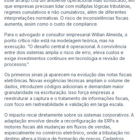
Esse arranjo cria um ambiente operacional mais sofisticado, em
que empresas precisam lidar com múltiplas lógicas tributárias,
regimes cumulativos e não cumulativos, além de diferentes
interpretações normativas. O risco de inconsistências fiscais
aumenta, assim como o custo de compliance.
Para o advogado e consultor empresarial Willian Almeida, o
ponto crítico não está na modelagem teórica, mas na
execução. “O desafio central é operacional. A convivência
entre dois sistemas amplia o risco de erro, eleva custos e
exige investimentos contínuos em tecnologia e revisão de
processos.”
Os primeiros sinais já aparecem na evolução das notas fiscais
eletrônicas. Novas exigências técnicas ampliam o volume de
dados, introduzem códigos adicionais e demandam maior
granularidade na escrituração. Isso força empresas a
reestruturar a captura e o tratamento de informações fiscais,
com foco em rastreabilidade e validação em larga escala.
O impacto recai diretamente sobre os sistemas corporativos. A
adaptação envolve desde a reconfiguração de ERPs e
motores fiscais até mudanças em fluxos de vendas,
especialmente no comércio eletrônico, onde a tributação no
destino altera a lógica de formação de preços. Cadastros,