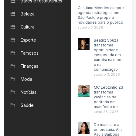
Bares e restaurantes
Cristiano Mendes cumpre
agenda estratégica em
Beleza
São Paulo e prepara
novidades para o público
Cultura
agosto 7, 2026
Esporte
Beatriz Souza
transforma
oportunidade
Famosos
inesperada em
carreira na moda
e na
Finanças
comunicação
agosto 3, 2026
Moda
MC Leozinho ZS
Notícias
transforma
vivências da
periferia em
Saúde
manifesto de
julho 28, 2026
De manicure a
empresária: Ana
Paula Barbosa