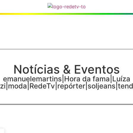
Notícias & Eventos
emanuelemartins|Hora da fama|Luíza
zi|moda|RedeTv|repórter|soljeans|ten