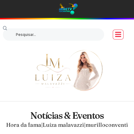
Notícias & Eventos
Hora da fama|Luíza malavazzi|murilloconventi